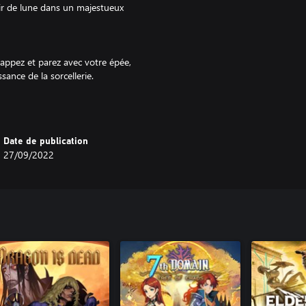
air de lune dans un majestueux
rappez et parez avec votre épée,
sance de la sorcellerie.
 se déroulant dans un monde
e récompense.
Date de publication
27/09/2022
le dans leur quête de vérité et de
ance et vengeance.