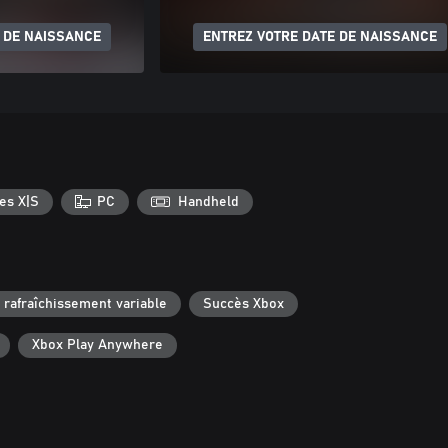
 DE NAISSANCE
ENTREZ VOTRE DATE DE NAISSANCE
es X|S
PC
Handheld
rafraîchissement variable
Succès Xbox
Xbox Play Anywhere