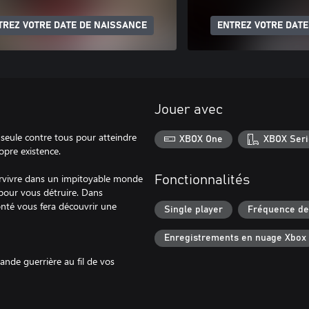
TREZ VOTRE DATE DE NAISSANCE
ENTREZ VOTRE DATE
Jouer avec
t seule contre tous pour atteindre
XBOX One
XBOX Seri
opre existence.
urvivre dans un impitoyable monde
Fonctionnalités
 pour vous détruire. Dans
nté vous fera découvrir une
Single player
Fréquence de 
Enregistrements en nuage Xbox
nde guerrière au fil de vos