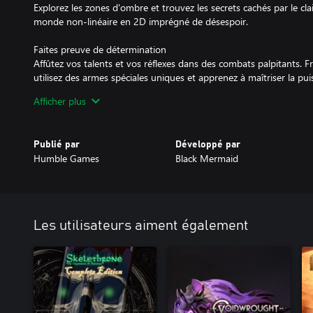
Explorez les zones d'ombre et trouvez les secrets cachés par le cl
monde non-linéaire en 2D imprégné de désespoir.
Faites preuve de détermination
Affûtez vos talents et vos réflexes dans des combats palpitants. F
utilisez des armes spéciales uniques et apprenez à maîtriser la puis
Afficher plus
La Lune a faim
Découvrez un récit sombre, étrange et riche en rebondissements
complexe. Apprenez la vérité sur votre création, et obtenez votr
Publié par
Développé par
Humble Games
Black Mermaid
Argile, sang et ichor
Accompagnez Irma la grise et ses contemporains de chair et d'argi
sens, et découvrez des récits et des souvenirs de trahison, souffr
—---Un monde imprégné de désespoir—---
Les utilisateurs aiment également