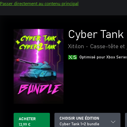
Passer directement au contenu principal
Cyber Tank 
Xitilon
•
Casse-tête et 
Optimisé pour Xbox Serie
CHOISIR UNE ÉDITION
ACHETER
Cyber Tank 1+2 bundle
13,99 €