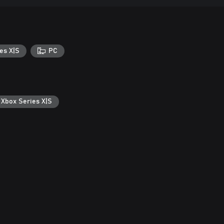
es X|S
PC
 Xbox Series X|S