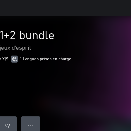
1+2 bundle
jeux d'esprit
s X|S
1 Langues prises en charge
● ● ●