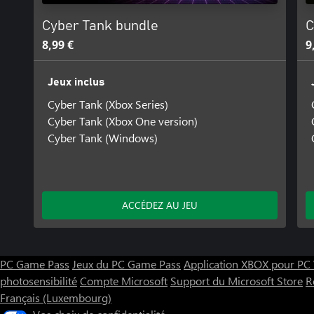
Cyber Tank bundle
C
8,99 €
9
Jeux inclus
Cyber Tank (Xbox Series)
Cyber Tank (Xbox One version)
Cyber Tank (Windows)
ACCÉDEZ AU JEU
PC Game Pass
Jeux du PC Game Pass
Application XBOX pour P
photosensibilité
Compte Microsoft
Support du Microsoft Store
R
Français (Luxembourg)