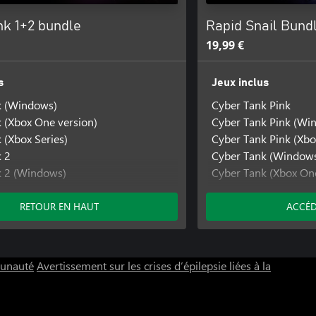
nk 1+2 bundle
Rapid Snail Bund
19,99 €
s
Jeux inclus
k (Windows)
Cyber Tank Pink
 (Xbox One version)
Cyber Tank Pink (Wi
 (Xbox Series)
Cyber Tank Pink (Xb
 2
Cyber Tank (Window
k 2 (Windows)
Cyber Tank (Xbox One
 2 (Xbox One)
Cyber Tank (Xbox Ser
Cyber Tank 2
RETOUR EN HAUT
ACCÉD
Cyber Tank 2 (Windo
Cyber Tank 2 (Xbox 
Cyber Tank Nano
munauté
Avertissement sur les crises d’épilepsie liées à la
Cyber Tank Nano (W
Cyber Tank Nano (Xb
Platzle