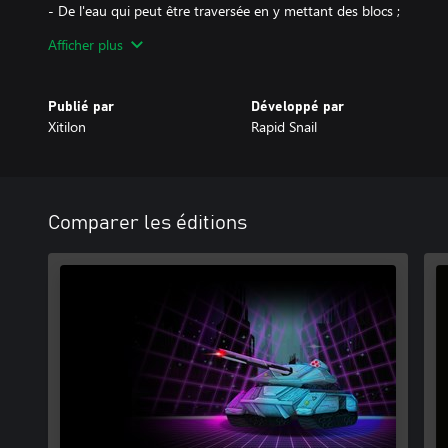
- De l'eau qui peut être traversée en y mettant des blocs ;
- Téléportations;
Afficher plus
- Convoyeurs ;
- Bonus à collectionner ;
- Et ainsi de suite!
Publié par
Développé par
Xitilon
Rapid Snail
Récupérez les 145 cubes holographiques dans 45 niveaux époustouf
Comparer les éditions