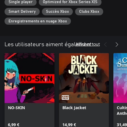
Single player
Optimized for Xbox Series X|S
Smart Delivery
Succès Xbox
Clubs Xbox
Enregistrements en nuage Xbox
Afficher tout
Les utilisateurs aiment également
NO-SKIN
Black Jacket
Culti
Anth
6,99 €
14,99 €
31,49