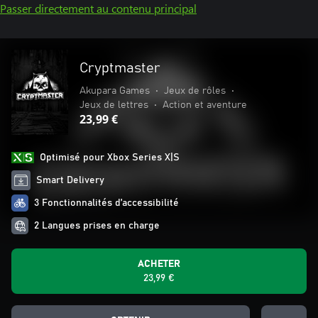
Passer directement au contenu principal
Cryptmaster
Akupara Games
•
Jeux de rôles
•
Jeux de lettres
•
Action et aventure
23,99 €
Optimisé pour Xbox Series X|S
Smart Delivery
3 Fonctionnalités d’accessibilité
2 Langues prises en charge
ACHETER
23,99 €