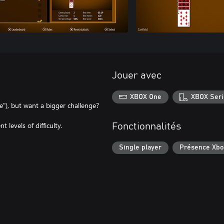
Jouer avec
XBOX One
XBOX Seri
"), but want a bigger challenge?
 levels of difficulty.
Fonctionnalités
Single player
Présence Xbo