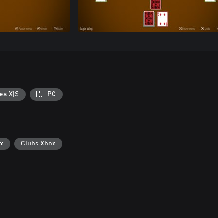
es X|S
PC
x
Clubs Xbox