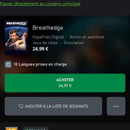
Passer directement au contenu principal
Breathedge
HypeTrain Digital‬
•
Action et aventure
•
Jeux de rôles
•
Simulation
24,99 €
10 Langues prises en charge
ACHETER
24,99 €
AJOUTER À LA LISTE DE SOUHAITS
● ● ●