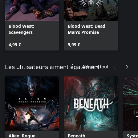
Blood West:
Blood West: Dead
Scavengers
Man’s Promise
4,99 €
9,99 €
Afficher tout
Les utilisateurs aiment également
Alien: Rogue
Beneath
Syst