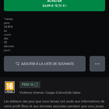
ACHETER
24,99 €
18,74 €+
*vendu
pour
24,99 €
au
cours
des
30
derniers
jours
AJOUTER À LA LISTE DE SOUHAITS
● ● ●
PEGI 16
Violence intense, Usage d'alcool/de tabac
Les éditeurs des jeux que vous lancez ont accès aux informations de
votre profil Xbox et aux données associées pendant que vous jouez.