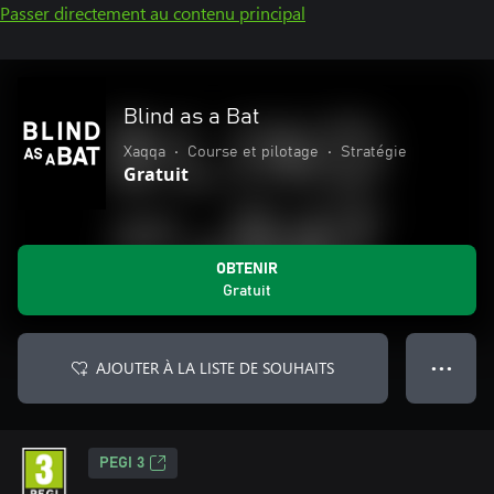
Passer directement au contenu principal
Blind as a Bat
Xaqqa
•
Course et pilotage
•
Stratégie
Gratuit
OBTENIR
Gratuit
AJOUTER À LA LISTE DE SOUHAITS
● ● ●
PEGI 3