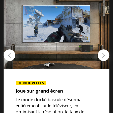
Compatibilité de l’appareil portable
DE NOUVELLES
Joue sur grand écran
Le mode docké bascule désormais
entièrement sur le téléviseur, en
optimisant la résolution, le taux de