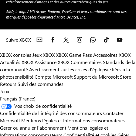
rafraîchissement d’images et des autres caractéristiques du jeu.
AMD, le logo AMD Arrow, Radeon, FreeSync et leurs combinaisons sont des
marques déposées d’Advanced Micro Devices, Inc.
Suivre XBOX
XBOX consoles
Jeux XBOX
XBOX Game Pass
Accessoires XBOX
Actualités XBOX
Assistance XBOX
Commentaires
Standards de la
communauté
Avertissement sur les crises d’épilepsie liées à la
photosensibilité
Compte Microsoft
Support du Microsoft Store
Retours
Suivi des commandes
Jeux
Français (France)
Vos choix de confidentialité
Confidentialité de l’intégrité des consommateurs
Contacter
Microsoft
Mentions légales et Informations consommateurs
Gerer ou annuler l’abonnement
Mentions légales et
Informations consommateurs
Confidentialité et cookies
Gérer