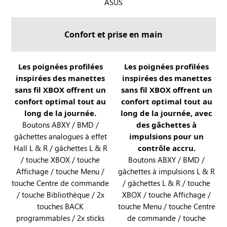
R
ASUS
X
O
A
G
Confort et prise en main
l
X
l
B
y
O
R
Les poignées profilées
R
Les poignées profilées
X
X
inspirées des manettes
inspirées des manettes
O
O
e
A
sans fil XBOX offrent un
sans fil XBOX offrent un
G
G
t
l
confort optimal tout au
confort optimal tout au
X
X
R
l
long de la journée.
long de la journée, avec
B
B
O
y
Boutons ABXY / BMD /
des gâchettes à
O
O
G
X
gâchettes analogues à effet
impulsions pour un
X
X
X
Hall L & R / gâchettes L & R
e
contrôle accru.
A
A
B
/ touche XBOX / touche
Boutons ABXY / BMD /
t
l
l
O
Affichage / touche Menu /
gâchettes à impulsions L & R
R
l
l
X
touche Centre de commande
/ gâchettes L & R / touche
O
y
y
A
/ touche Bibliothèque / 2x
XBOX / touche Affichage /
G
X
l
touches BACK
touche Menu / touche Centre
X
l
programmables / 2x sticks
de commande / touche
B