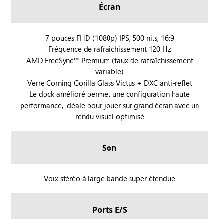
Écran
l
l
B
B
y
y
O
O
X
X
X
R
7 pouces FHD (1080p) IPS, 500 nits, 16:9
A
A
Fréquence de rafraîchissement 120 Hz
O
l
l
AMD FreeSync™ Premium (taux de rafraîchissement
G
l
l
variable)
X
y
y
Verre Corning Gorilla Glass Victus + DXC anti-reflet
B
X
Le dock amélioré permet une configuration haute
O
performance, idéale pour jouer sur grand écran avec un
X
rendu visuel optimisé
A
l
l
Son
y
X
e
R
Voix stéréo à large bande super étendue
t
O
R
G
Ports E/S
O
X