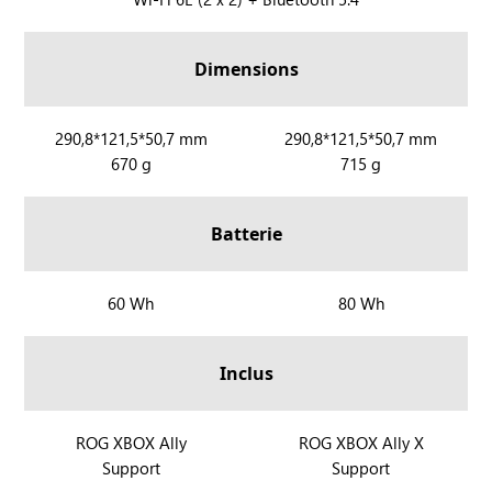
l
O
y
G
Dimensions
X
B
O
R
290,8*121,5*50,7 mm
R
290,8*121,5*50,7 mm
X
670 g
715 g
O
O
A
G
G
l
X
X
Batterie
l
B
B
y
O
O
X
X
X
R
60 Wh
R
80 Wh
e
A
A
O
O
t
l
l
G
G
R
Inclus
l
l
X
X
O
y
y
B
B
G
X
O
O
R
ROG XBOX Ally
R
ROG XBOX Ally X
X
X
X
Support
Support
O
O
B
A
A