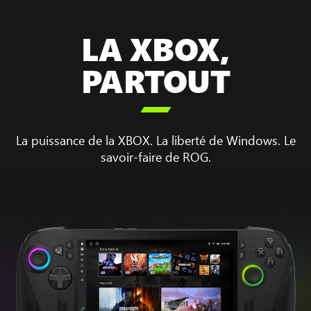
LA XBOX,
PARTOUT

La puissance de la XBOX. La liberté de Windows. Le
savoir-faire de ROG.
Animation
illustrant
la
séquence
de
démarrage
de