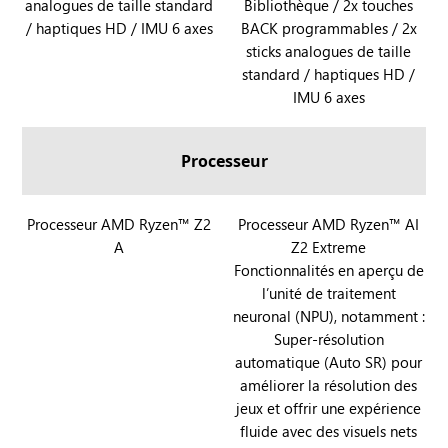
analogues de taille standard
y
Bibliothèque / 2x touches
O
/ haptiques HD / IMU 6 axes
BACK programmables / 2x
X
sticks analogues de taille
A
standard / haptiques HD /
l
IMU 6 axes
l
y
Processeur
R
Processeur AMD Ryzen™ Z2
R
Processeur AMD Ryzen™ AI
A
Z2 Extreme
O
O
Fonctionnalités en aperçu de
G
G
l’unité de traitement
X
X
neuronal (NPU), notamment :
B
B
Super-résolution
O
O
automatique (Auto SR) pour
X
X
améliorer la résolution des
A
A
jeux et offrir une expérience
l
l
fluide avec des visuels nets
l
l