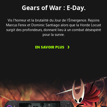
Gears of War : E-Day.
Vis l’horreur et la brutalité du Jour de l’Émergence. Rejoins
Marcus Fenix et Dominic Santiago alors que la Horde Locust
surgit des profondeurs, donnant lieu à un combat désespéré
pour la survie.
EN SAVOIR PLUS
Image
illustrant
le
gameplay
de
Hollow Knight: Silksong