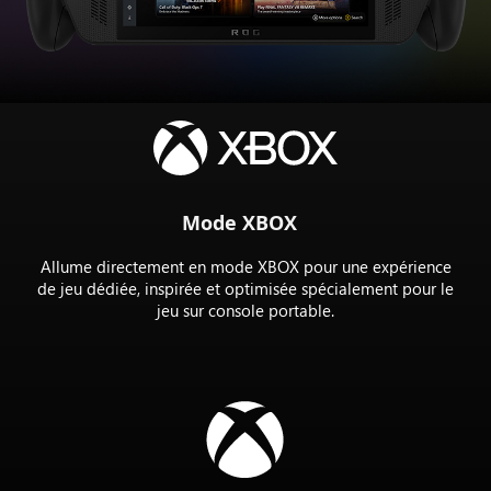
la
console
ROG
XBOX
Ally
X
Mode XBOX
Allume directement en mode XBOX pour une expérience
de jeu dédiée, inspirée et optimisée spécialement pour le
jeu sur console portable.