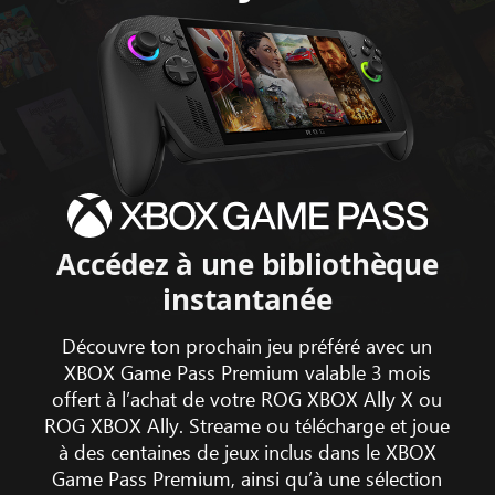
Animation
illustrant
Hollow
Accédez à une bibliothèque
Knight:
instantanée
Silksong,
South
Découvre ton prochain jeu préféré avec un
of
XBOX Game Pass Premium valable 3 mois
Midnight,Forza
offert à l’achat de votre ROG XBOX Ally X ou
Horizon
ROG XBOX Ally. Streame ou télécharge et joue
5
à des centaines de jeux inclus dans le XBOX
et
Game Pass Premium, ainsi qu’à une sélection
Gears