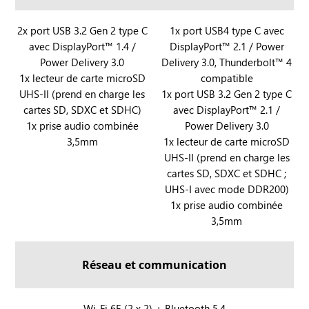
G
B
X
O
R
2x port USB 3.2 Gen 2 type C
R
1x port USB4 type C avec
B
X
avec DisplayPort™ 1.4 /
DisplayPort™ 2.1 / Power
O
O
O
A
Power Delivery 3.0
Delivery 3.0, Thunderbolt™ 4
G
G
X
l
1x lecteur de carte microSD
compatible
X
X
A
l
UHS-II (prend en charge les
1x port USB 3.2 Gen 2 type C
B
B
l
y
cartes SD, SDXC et SDHC)
avec DisplayPort™ 2.1 /
O
O
l
X
1x prise audio combinée
Power Delivery 3.0
X
X
y
e
3,5mm
1x lecteur de carte microSD
A
A
UHS-II (prend en charge les
t
l
l
cartes SD, SDXC et SDHC ;
R
l
l
UHS-I avec mode DDR200)
O
y
y
1x prise audio combinée
G
X
3,5mm
X
B
O
Réseau et communication
X
A
l
R
Wi-Fi 6E (2 x 2) + Bluetooth 5.4