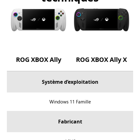
ROG XBOX Ally
ROG XBOX Ally X
Système d’exploitation
R
Windows 11 Famille
O
G
Fabricant
X
B
O