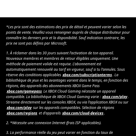
G
G
O
l
l
X
X
X
l
l
B
B
A
y
y
O
O
l
*Les prix sont des estimations des prix de détail et peuvent varier selon les
X
X
X
l
points de vente. Veuillez vous renseigner auprès de chaque distributeur pour
A
A
connaître les derniers prix et la disponibilité. Sauf indication contraire, les
y
prix ne sont pas définis par Microsoft.
l
l
l
l
1. À réclamer dans les 30 jours suivant l’activation de ton appareil.
Nouveaux membres et membres de retour éligibles uniquement. Une
y
y
méthode de paiement valide est requise. L’abonnement est
X
automatiquement renouvelé au tarif en vigueur, sauf si tu l’annules. Sous
réserve des conditions applicables
xbox.com/subscriptionterms
. La
bibliothèque de jeux et les avantages varient dans le temps, en fonction des
régions, des appareils des abonnements XBOX Game Pass
xbox.com/gamepass
Le XBOX Cloud Gaming nécessite un appareil
compatible. La bibliothèque de XBOX Cloud Gaming varie :
xbox.com/play
.
Streame directement sur les consoles XBOX, ou via l’application XBOX ou sur
xbox.com/play
sur les appareils compatibles. Sélection de régions
xbox.com/regions
et d’appareils
xbox.com/cloud-devices
.
2. *Nécessite une connexion Internet (frais ISP applicables).
3. La performance réelle du jeu peut varier en fonction du taux de