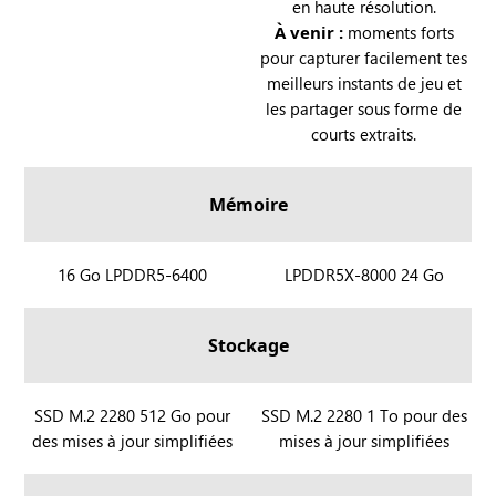
en haute résolution.
y
y
À venir :
moments forts
X
pour capturer facilement tes
meilleurs instants de jeu et
les partager sous forme de
courts extraits.
Mémoire
R
16 Go LPDDR5-6400
R
LPDDR5X-8000 24 Go
O
O
G
G
Stockage
X
X
B
B
O
O
R
SSD M.2 2280 512 Go pour
R
SSD M.2 2280 1 To pour des
X
X
des mises à jour simplifiées
mises à jour simplifiées
O
O
A
A
G
G
l
l
X
X