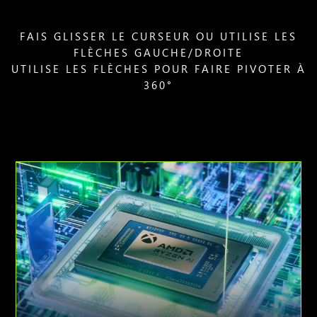
FAIS GLISSER LE CURSEUR OU UTILISE LES
FLÈCHES GAUCHE/DROITE
UTILISE LES FLÈCHES POUR FAIRE PIVOTER À
360°
Animation
du
processeur
AMD
Ryzen
AI
Z2
Extreme