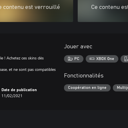
e contenu est verrouillé
Ce contenu est
Jouer avec
le ! Achetez ces skins dès
PC
XBOX One
 base, et ne sont pas compatibles
Fonctionnalités
Coopération en ligne
Multij
Date de publication
11/02/2021