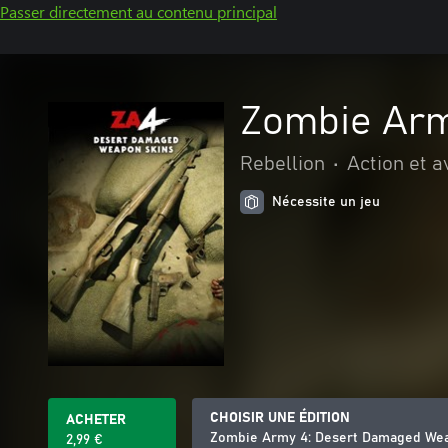
Passer directement au contenu principal
Zombie Arm
Rebellion
•
Action et 
Nécessite un jeu
CHOISIR UNE ÉDITION
ACHETER
Zombie Army 4: Desert Damaged We
2,99 €