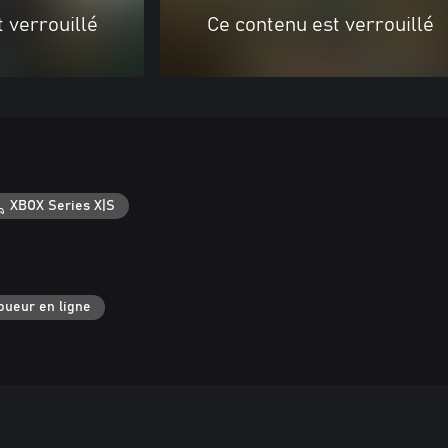
 verrouillé
Ce contenu est verrouillé
XBOX Series X|S
oueur en ligne