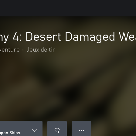
y 4: Desert Damaged We
aventure
•
Jeux de tir
● ● ●
apon Skins