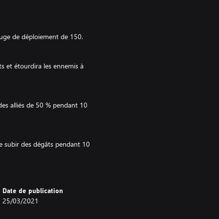
auge de déploiement de 150.
s et étourdira les ennemis à
es alliés de 50 % pendant 10
e subir des dégâts pendant 10
lliés dans un état de rage pendant
Date de publication
25/03/2021