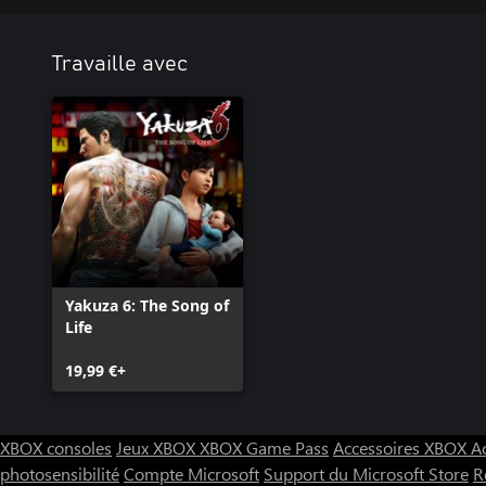
Sa compétence unique "Woodsman Chop" infligera de lourds dégât
portée.
Travaille avec
Comprend aussi les objets bonus suivants pour le jeu principal :
• 100 000 yens
• 2x Rainbow Bun (conférant chacun 500x à l'XP de Kiryu)
• Staminan Royale (restaure la barre de santé et de Heat)
Yakuza 6: The Song of
Life
19,99 €+
XBOX consoles
Jeux XBOX
XBOX Game Pass
Accessoires XBOX
A
photosensibilité
Compte Microsoft
Support du Microsoft Store
R