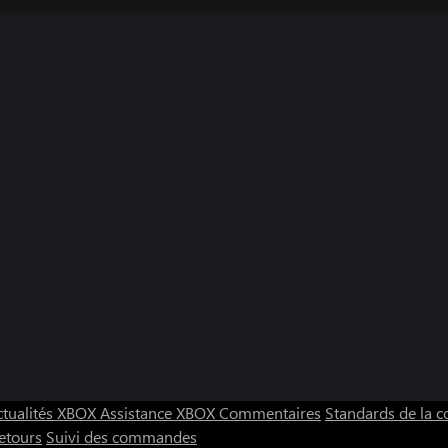
s et étourdira les ennemis à
ctualités XBOX
Assistance XBOX
Commentaires
Standards de la
etours
Suivi des commandes