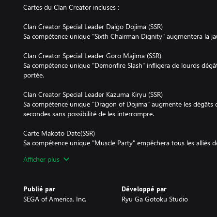
Cartes du Clan Creator incluses :
Clan Creator Special Leader Daigo Dojima (SSR)
Sa compétence unique "Sixth Chairman Dignity" augmentera la j
Clan Creator Special Leader Goro Majima (SSR)
Sa compétence unique "Demonfire Slash" infligera de lourds dégât
portée.
Clan Creator Special Leader Kazuma Kiryu (SSR)
Sa compétence unique "Dragon of Dojima" augmente les dégâts d
secondes sans possibilité de les interrompre.
Carte Makoto Date(SSR)
Sa compétence unique "Muscle Party" empêchera tous les alliés d
secondes.
Afficher plus
Clan Creator Special Leader Shun Akiyama (SSR)
Sa compétence unique "Essence of Stability" fera entrer tous les a
Publié par
Développé par
10 secondes.
SEGA of America, Inc.
Ryu Ga Gotoku Studio
Clan Creator Special Leader Taiga Saejima (SSR)