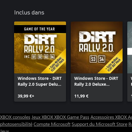
Inclus dans
Windows Store - DiRT
Windows Store - DiRT
Rally 2.0 Super Deluxe
Rally 2.0 Deluxe
Edition
Content Pack 2.0
39,99 €+
(Seasons 3 and 4)
11,99 €
XBOX consoles
Jeux XBOX
XBOX Game Pass
Accessoires XBOX
A
photosensibilité
Compte Microsoft
Support du Microsoft Store
R
Jeux