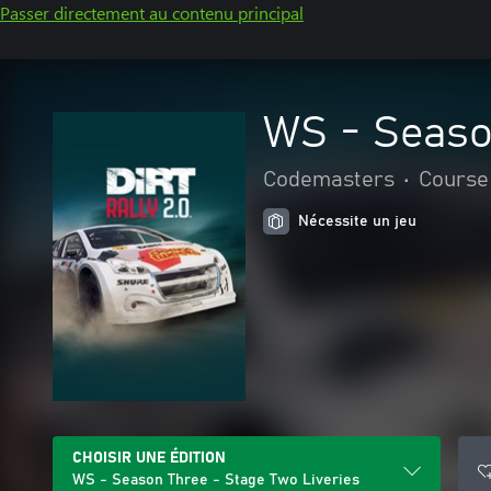
Passer directement au contenu principal
WS - Seaso
Codemasters
•
Course 
Nécessite un jeu
CHOISIR UNE ÉDITION
WS - Season Three - Stage Two Liveries