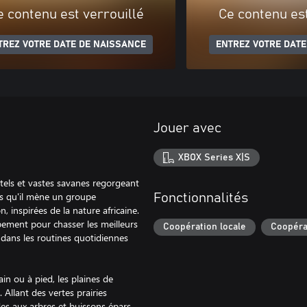
e contenu est verrouillé
Ce contenu est
TREZ VOTRE DATE DE NAISSANCE
ENTREZ VOTRE DATE
Jouer avec
XBOX Series X|S
tels et vastes savanes regorgeant
is qu'il mène un groupe
Fonctionnalités
, inspirées de la nature africaine.
ipement pour chasser les meilleurs
Coopération locale
Coopéra
 dans les routines quotidiennes
ain ou à pied, les plaines de
llant des vertes prairies
des aux arbres et buissons épars,