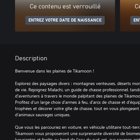
Ce contenu est verrouillé
C
ENTREZ VOTRE DATE DE NAISSANCE
EN
Description
Bienvenue dans les plaines de Tikamoon !
Explorez des paysages divers : montagnes venteuses, déserts mor
de vie. Rejoignez Malachi, un guide de chasse professionnel, tand
d'aventuriers à travers le monde palpitant des plaines de Tikamoon
Profitez d'un large choix d'armes à feu, d'arcs de chasse et d'équ
trophées et décorer votre gîte de chasse, tout en vous plongeant
d'animaux sauvages uniques.
Que vous les parcouriez en voiture, en véhicule utilitaire tout-terr
Tikamoon vous proposeront une surprenante diversité de biomes. A
luxuriantes et forêts au bord de l'eau du sud-est, aux savanes ari