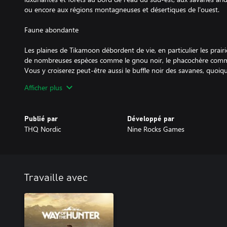
ou encore aux régions montagneuses et désertiques de l'ouest.
Faune abondante
Les plaines de Tikamoon débordent de vie, en particulier les prairi
de nombreuses espèces comme le gnou noir, le phacochère commu
Vous y croiserez peut-être aussi le buffle noir des savanes, quoiqu
savanes où il cherche de quoi se nourrir et se repose à l'ombre de
Afficher plus
Vous serez sûrement impressionné par le spectacle des gnous bl
dans leur habitat naturel, mais faites attention au lion, roi du règ
Publié par
Développé par
THQ Nordic
Nine Rocks Games
Les prairies et déserts abritent des animaux tel le grand koudou,
montagnes, c'est plutôt le ratel, entre autres, que vous rencontrer
Même les zones désertiques regorgent d'opportunités de chasse, 
mortelle. Le gemsbok vif et agile s'épanouit dans cet environnem
Travaille avec
également rencontrer la hyène tachetée, qui s'est adaptée spécial
Une nouvelle expérience de Way of the Hunter
Chaque terrain de chasse de l'univers Way of the Hunter propose