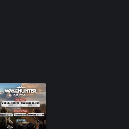
rement nouveaux, comme la savane
: celle des arcs, qui requièrent
yez prudent en les maniant,
ans l'Édition Elite du jeu.