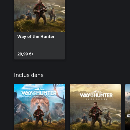
plaines de Tikamoon offrent des environnements africains entiè
et le désert. De plus, une nouvelle catégorie d'armes a été ajoutée 
une approche de la chasse différente de celle des armes à feu. So
chasseur.
Ce DLC est également compris dans le pack de cartes 1, ainsi que d
Way of the Hunter
29,99 €+
Inclus dans