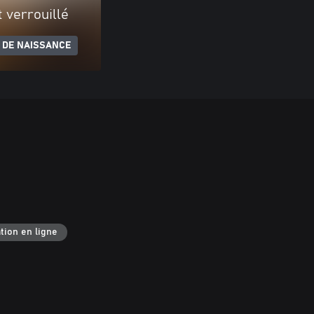
 verrouillé
 DE NAISSANCE
tion en ligne