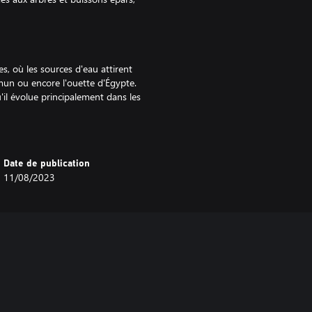
es, où les sources d'eau attirent
n ou encore l'ouette d'Égypte.
'il évolue principalement dans les
s arbres.
eus, gemsboks et hyènes tachetées
ne animal, qui contrôle ces plaines.
Date de publication
11/08/2023
 mais en vous aventurant dans les
ez.
malgré leur nature mystérieuse et
ent aride où vous pourrez
ement pour y survivre.
 une expérience unique, mais les