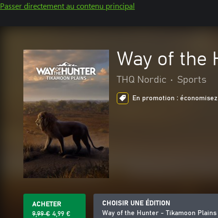
Passer directement au contenu principal
Way of the 
THQ Nordic
•
Sports
En promotion : économisez 
CHOISIR UNE ÉDITION
ACHETER
Way of the Hunter - Tikamoon Plains
9,99 €
4,99 €