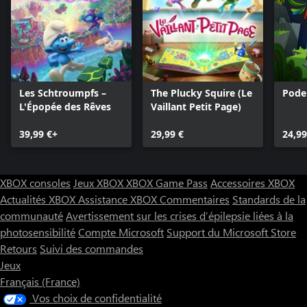
Les Schtroumpfs –
The Plucky Squire (Le
Pode
L'Épopée des Rêves
Vaillant Petit Page)
39,99 €+
29,99 €
24,99
XBOX consoles
Jeux XBOX
XBOX Game Pass
Accessoires XBOX
Actualités XBOX
Assistance XBOX
Commentaires
Standards de la
communauté
Avertissement sur les crises d’épilepsie liées à la
photosensibilité
Compte Microsoft
Support du Microsoft Store
Retours
Suivi des commandes
Jeux
Français (France)
Vos choix de confidentialité