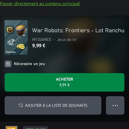
Passer directement au contenu principal
War Robots: Frontiers - Lot Ranchu
MY.GAMES
•
Jeux de tir
9,99 €
Nécessite un jeu
ACHETER
9,99 €
AJOUTER À LA LISTE DE SOUHAITS
● ● ●