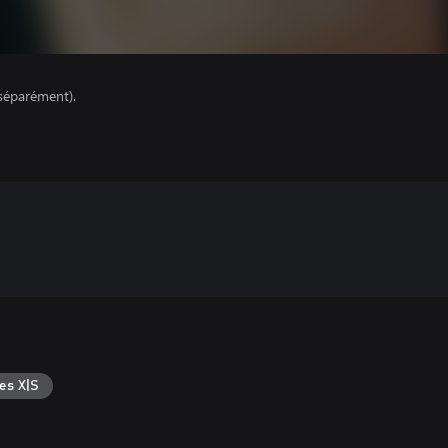
séparément).
es X|S