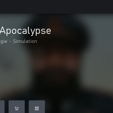
 Apocalypse
égie
•
Simulation