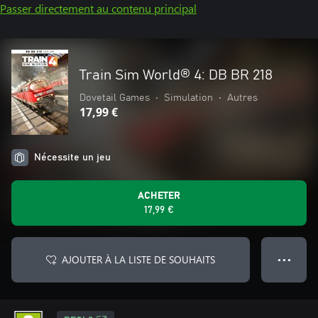
Passer directement au contenu principal
Train Sim World® 4: DB BR 218
Dovetail Games
•
Simulation
•
Autres
17,99 €
Nécessite un jeu
ACHETER
17,99 €
AJOUTER À LA LISTE DE SOUHAITS
● ● ●