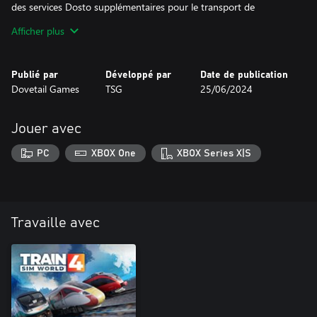
des services Dosto supplémentaires pour le transport de
passagers et de fret. Des horaires de la Maintalbahn sont
Afficher plus
également inclus en bonus, avec la BR 218 et les Dostos de
Hambourg.
Publié par
Développé par
Date de publication
Dovetail Games
TSG
25/06/2024
Jouer avec
PC
XBOX One
XBOX Series X|S
Travaille avec