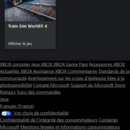
Train Sim World® 4
Afficher le jeu
XBOX consoles
Jeux XBOX
XBOX Game Pass
Accessoires XBOX
Actualités XBOX
Assistance XBOX
Commentaires
Standards de la
communauté
Avertissement sur les crises d’épilepsie liées à la
photosensibilité
Compte Microsoft
Support du Microsoft Store
Retours
Suivi des commandes
Jeux
Français (France)
Vos choix de confidentialité
Confidentialité de l’intégrité des consommateurs
Contacter
Microsoft
Mentions légales et Informations consommateurs