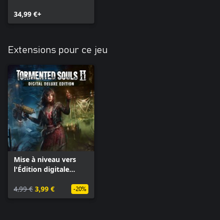
Deluxe
34,99 €+
Extensions pour ce jeu
Mise à niveau vers
l'Édition digitale
Deluxe de Tormented
Souls 2
4,99 €
3,99 €
-20%