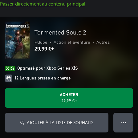
Passer directement au contenu principal
Tormented Souls 2
PQube
•
Action et aventure
•
Autres
29,99 €+
Optimisé pour Xbox Series X|S
12 Langues prises en charge
ACHETER
29,99 €+
AJOUTER À LA LISTE DE SOUHAITS
● ● ●