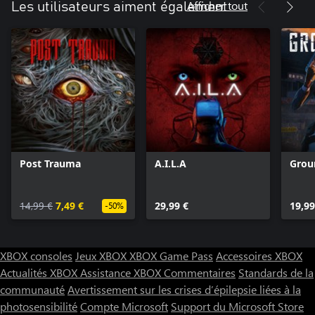
Afficher tout
Les utilisateurs aiment également
Post Trauma
A.I.L.A
Grou
14,99 €
7,49 €
29,99 €
19,99
-50%
XBOX consoles
Jeux XBOX
XBOX Game Pass
Accessoires XBOX
Actualités XBOX
Assistance XBOX
Commentaires
Standards de la
communauté
Avertissement sur les crises d’épilepsie liées à la
photosensibilité
Compte Microsoft
Support du Microsoft Store