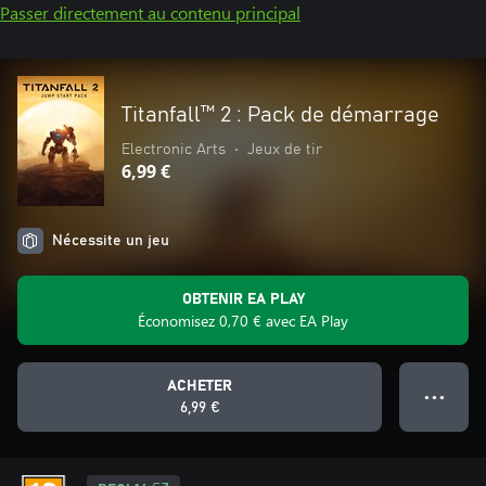
Passer directement au contenu principal
Titanfall™ 2 : Pack de démarrage
Electronic Arts
•
Jeux de tir
6,99 €
Nécessite un jeu
OBTENIR EA PLAY
Économisez 0,70 € avec EA Play
ACHETER
● ● ●
6,99 €