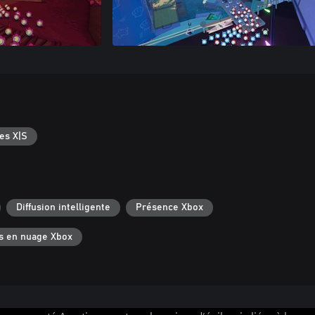
es X|S
Diffusion intelligente
Présence Xbox
s en nuage Xbox