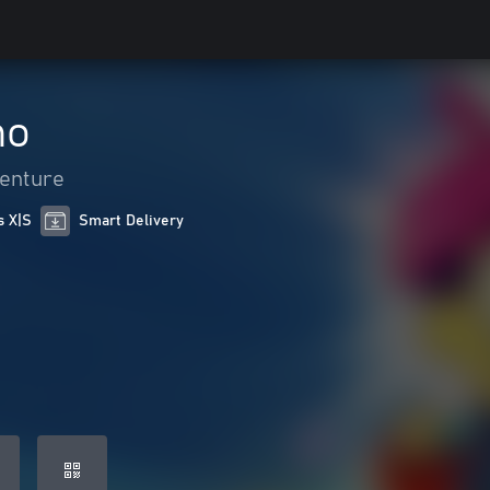
mo
venture
s X|S
Smart Delivery