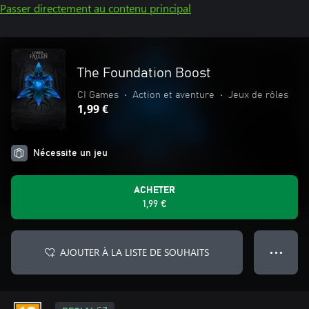
Passer directement au contenu principal
The Foundation Boost
CI Games
•
Action et aventure
•
Jeux de rôles
1,99 €
Nécessite un jeu
ACHETER
1,99 €
AJOUTER À LA LISTE DE SOUHAITS
● ● ●