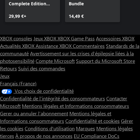
Complete Edition
Bundle
(2014)
29,99 €+
14,49 €
XBOX consoles
Jeux XBOX
XBOX Game Pass
Accessoires XBOX
Actualités XBOX
Assistance XBOX
Commentaires
Standards de la
communauté
Avertissement sur les crises d’épilepsie liées à la
photosensibilité
Compte Microsoft
Support du Microsoft Store
Retours
Suivi des commandes
Jeux
Français (France)
Vos choix de confidentialité
Confidentialité de l’intégrité des consommateurs
Contacter
Microsoft
Mentions légales et Informations consommateurs
Gerer ou annuler l’abonnement
Mentions légales et
Informations consommateurs
Confidentialité et cookies
Gérer
les cookies
Conditions d'utilisation
Marques
Mentions légales
tierces
À propos de nos annonces
EU Compliance DoCs