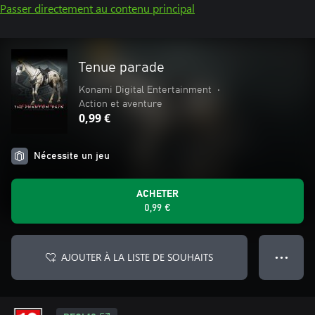
Passer directement au contenu principal
Tenue parade
Konami Digital Entertainment
•
Action et aventure
0,99 €
Nécessite un jeu
ACHETER
0,99 €
AJOUTER À LA LISTE DE SOUHAITS
● ● ●