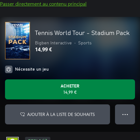
Passer directement au contenu principal
Tennis World Tour - Stadium Pack
Bigben Interactive
•
Sports
14,99 €
Nécessite un jeu
ACHETER
14,99 €
AJOUTER À LA LISTE DE SOUHAITS
● ● ●