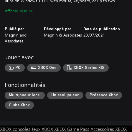
Runs on Windows 10 PC with mouse, keyboard, or up to two
Xbox controllers.
Afficher plus
Runs on Xbox with up to two controllers.
Publié par
Développé par
Date de publication
Magnin and
Magnin & Associates
23/07/2021
Associates
Jouer avec
PC
XBOX One
XBOX Series X|S
Fonctionnalités
Multijoueur local
Un seul joueur
Présence Xbox
Clubs Xbox
XBOX consoles
Jeux XBOX
XBOX Game Pass
Accessoires XBOX