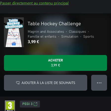
Passer directement au contenu principal
Table Hockey Challenge
Magnin and Associates
•
Classiques
•
Famille et enfants
•
Simulation
•
Sports
3,99 €
ACHETER
3,99 €
AJOUTER À LA LISTE DE SOUHAITS
● ● ●
PEGI 3