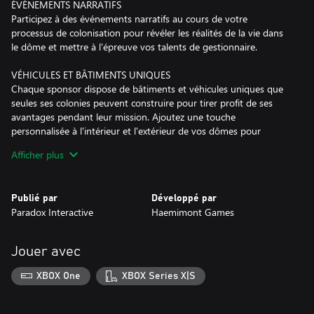
ÉVÉNEMENTS NARRATIFS
Participez à des événements narratifs au cours de votre
processus de colonisation pour révéler les réalités de la vie dans
le dôme et mettre à l'épreuve vos talents de gestionnaire.
VÉHICULES ET BÂTIMENTS UNIQUES
Chaque sponsor dispose de bâtiments et véhicules uniques que
seules ses colonies peuvent construire pour tirer profit de ses
avantages pendant leur mission. Ajoutez une touche
personnalisée à l'intérieur et l'extérieur de vos dômes pour
exprimer toute l'individualité de votre conglomérat spatial.
Afficher plus
NOUVEAUX SPONSORS DE MISSION
Découvrez deux nouveaux acteurs qui se lancent dans la course
Publié par
Développé par
pour rejoindre l'ultime frontière. Le Japon et le Brésil sont
Paradox Interactive
Haemimont Games
désormais disponibles en tant que nouveaux sponsors de mission
et sont prêts à remuer ciel et Mars pour laisser leur empreinte
sur la planète rouge !
Jouer avec
OBJECTIFS ET RÉCOMPENSES UNIQUES
XBOX One
XBOX Series X|S
Chaque sponsor vous confiera un ensemble d'objectifs uniques à
compléter pendant votre mission. L'équipe restée sur terre vous
mènera-t-elle vers la prospérité, les profits ou le progrès ?