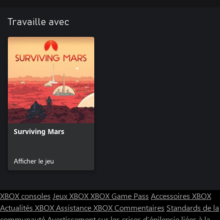
Travaille avec
Surviving Mars
Afficher le jeu
XBOX consoles
Jeux XBOX
XBOX Game Pass
Accessoires XBOX
Actualités XBOX
Assistance XBOX
Commentaires
Standards de la
communauté
Avertissement sur les crises d’épilepsie liées à la