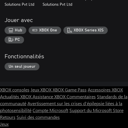
Solutions Pvt Ltd
Solutions Pvt Ltd
Jouer avec
Hub
XBOX One
XBOX Series X|S
PC
Fonctionnalités
Un seul joueur
XBOX consoles
Jeux XBOX
XBOX Game Pass
Accessoires XBOX
Actualités XBOX
Assistance XBOX
Commentaires
Standards de la
communauté
Avertissement sur les crises d’épilepsie liées à la
photosensibilité
Compte Microsoft
Support du Microsoft Store
Retours
Suivi des commandes
Jeux