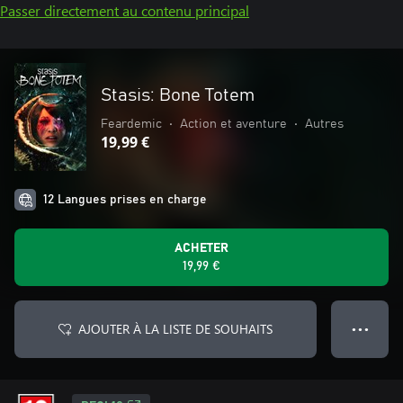
Passer directement au contenu principal
Stasis: Bone Totem
Feardemic
•
Action et aventure
•
Autres
19,99 €
12 Langues prises en charge
ACHETER
19,99 €
AJOUTER À LA LISTE DE SOUHAITS
● ● ●