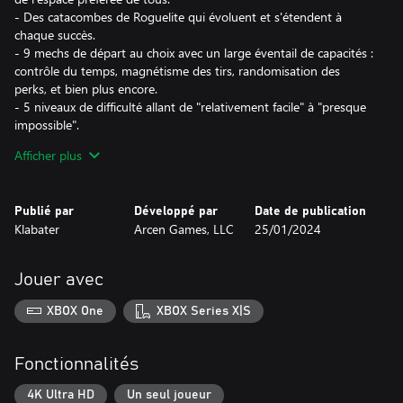
- Des catacombes de Roguelite qui évoluent et s'étendent à
chaque succès.
- 9 mechs de départ au choix avec un large éventail de capacités :
contrôle du temps, magnétisme des tirs, randomisation des
perks, et bien plus encore.
- 5 niveaux de difficulté allant de "relativement facile" à "presque
impossible".
- Plus de 350 objets, dont des armes actives, des consommables
Afficher plus
à usage unique et des améliorations passives.
- Plus de 150 ennemis réguliers, plus de 10 minibosses et plus de
20 boss épiques.
Publié par
Développé par
Date de publication
- Plus de 500 salles à explorer, y compris les salles de survie
Klabater
Arcen Games, LLC
25/01/2024
spéciales condamnées.
- Montez en niveau à chaque partie grâce au système de perk
qui permet de diversifier la construction.
Jouer avec
- Achetez des améliorations dans de nombreuses boutiques.
- Des secrets ! Parmi eux, des "incroyables" qui changent
XBOX One
XBOX Series X|S
radicalement la façon dont le jeu se déroule.
Fonctionnalités
4K Ultra HD
Un seul joueur