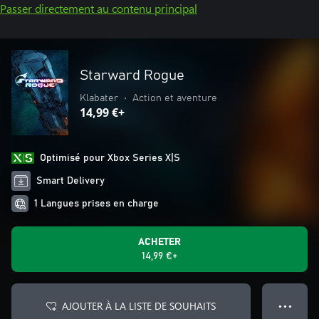
Passer directement au contenu principal
Starward Rogue
Klabater
•
Action et aventure
14,99 €+
Optimisé pour Xbox Series X|S
Smart Delivery
1 Langues prises en charge
ACHETER
14,99 €+
AJOUTER À LA LISTE DE SOUHAITS
● ● ●