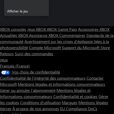
Afficher le jeu
XBOX consoles
Jeux XBOX
XBOX Game Pass
Accessoires XBOX
Actualités XBOX
Assistance XBOX
Commentaires
Standards de la
communauté
Avertissement sur les crises d’épilepsie liées à la
photosensibilité
Compte Microsoft
Support du Microsoft Store
Retours
Suivi des commandes
Jeux
Français (France)
Vos choix de confidentialité
Confidentialité de l’intégrité des consommateurs
Contacter
Microsoft
Mentions légales et Informations consommateurs
Gerer ou annuler l’abonnement
Mentions légales et
Informations consommateurs
Confidentialité et cookies
Gérer
les cookies
Conditions d'utilisation
Marques
Mentions légales
tierces
À propos de nos annonces
EU Compliance DoCs