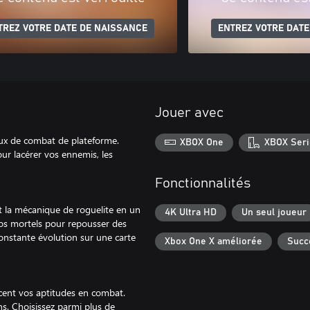
TREZ VOTRE DATE DE NAISSANCE
ENTREZ VOTRE DATE
Jouer avec
 jeux de combat de plateforme.
XBOX One
XBOX Seri
ur lacérer vos ennemis, les
Fonctionnalités
t la mécanique de roguelite en un
4K Ultra HD
Un seul joueur
os mortels pour repousser des
onstante évolution sur une carte
Xbox One X améliorée
Succ
rcent vos aptitudes en combat.
ns. Choisissez parmi plus de