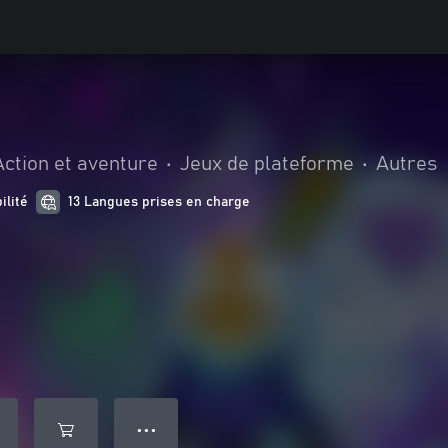
Action et aventure
•
Jeux de plateforme
•
Autres
ilité
13 Langues prises en charge
● ● ●