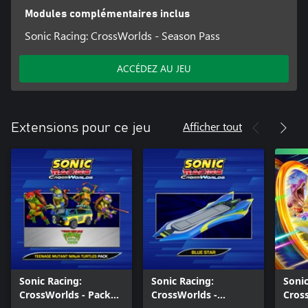
Modules complémentaires inclus
Sonic Racing: CrossWorlds - Season Pass
ACCÉDEZ AU JEU
Afficher tout
Extensions pour ce jeu
Sonic Racing:
Sonic Racing:
Sonic
CrossWorlds - Pack
CrossWorlds -
Cros