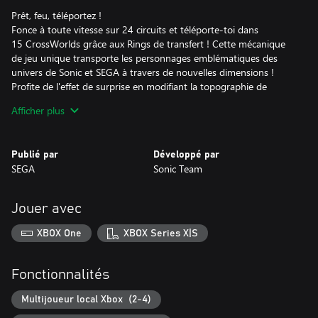
Prêt, feu, téléportez !
Fonce à toute vitesse sur 24 circuits et téléporte-toi dans
15 CrossWorlds grâce aux Rings de transfert ! Cette mécanique
de jeu unique transporte les personnages emblématiques des
univers de Sonic et SEGA à travers de nouvelles dimensions !
Profite de l'effet de surprise en modifiant la topographie de
chaque course !
Afficher plus
Affronte la crème de la crème !
Choisis l'un des 23 personnages emblématiques de l'univers de
Publié par
Développé par
Sonic grâce au plus large éventail de personnages de tous les
SEGA
Sonic Team
jeux Sonic Racing !
Crée ta machine
Jouer avec
Interchange et combine entre 45 véhicules originaux uniques et
70 gadgets variés pour décorer, améliorer et créer la machine
XBOX One
XBOX Series X|S
ultime adaptée à ton style de course.
Prends l'avantage avec des objets puissants !
Fonctionnalités
Domine tes adversaires grâce à 23 objets différents comprenant
des incontournables et de nouveaux pouvoirs comme le Monster
Multijoueur local Xbox (2-4)
Truck !