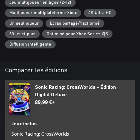
Jeu multijoueur en ligne (2-12)
De nombreuses façons de jouer
Multijoueur multiplateforme Xbox
4K Ultra HD
Joue entre amis avec écran partagé au mode Grand Prix ou au
nouveau mode par équipe Aire de compétition. Tu peux aussi
Un seul joueur
Écran partagé/fractionné
décider d'affronter en ligne jusqu'à 12 joueurs de la communauté
60 i/s et plus
Optimisé pour Xbox Series X|S
situés aux quatre coins du monde dans le Match mondial ou de
tester tes talents de pilote dans le Contre la montre.
Diffusion intelligente
Comparer les éditions
Sonic Racing: CrossWorlds - Édition
Digital Deluxe
89,99 €+
Jeux inclus
Sonic Racing: CrossWorlds