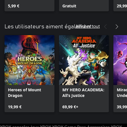
Tortues Ninja
Extreme Gear "Blue
Pass
5,99 €
Star"
Gratuit
29,99
Afficher tout
Les utilisateurs aiment également
Heroes of Mount
MY HERO ACADEMIA:
Mirac
Dragon
All’s Justice
Unde
19,99 €
69,99 €+
39,99
XBOX consoles
Jeux XBOX
XBOX Game Pass
Accessoires XBOX