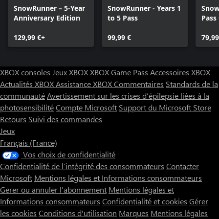
SnowRunner – 5-Year
SnowRunner - Years 1
Snow
Anniversary Edition
to 5 Pass
Pass 
Year 
129,99 €+
99,99 €
Pass
79,99
XBOX consoles
Jeux XBOX
XBOX Game Pass
Accessoires XBOX
Actualités XBOX
Assistance XBOX
Commentaires
Standards de la
communauté
Avertissement sur les crises d’épilepsie liées à la
photosensibilité
Compte Microsoft
Support du Microsoft Store
Retours
Suivi des commandes
Jeux
Français (France)
Vos choix de confidentialité
Confidentialité de l’intégrité des consommateurs
Contacter
Microsoft
Mentions légales et Informations consommateurs
Gerer ou annuler l’abonnement
Mentions légales et
Informations consommateurs
Confidentialité et cookies
Gérer
les cookies
Conditions d'utilisation
Marques
Mentions légales