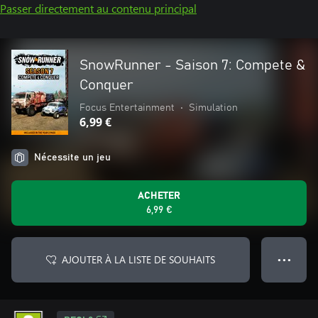
Passer directement au contenu principal
SnowRunner - Saison 7: Compete &
Conquer
Focus Entertainment
•
Simulation
6,99 €
Nécessite un jeu
ACHETER
6,99 €
AJOUTER À LA LISTE DE SOUHAITS
● ● ●