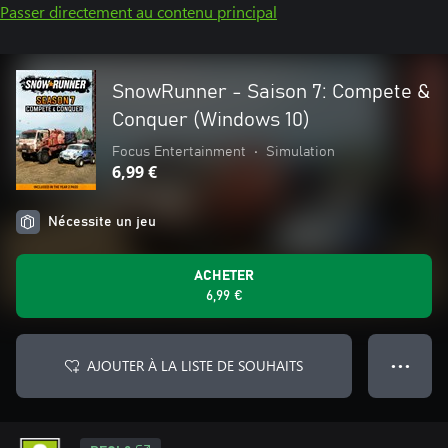
Passer directement au contenu principal
SnowRunner - Saison 7: Compete &
Conquer (Windows 10)
Focus Entertainment
•
Simulation
6,99 €
Nécessite un jeu
ACHETER
6,99 €
AJOUTER À LA LISTE DE SOUHAITS
● ● ●