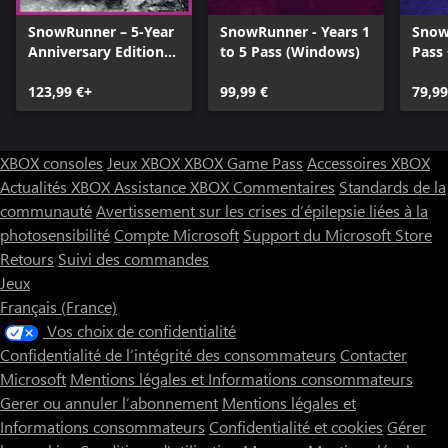
SnowRunner – 5-Year
SnowRunner - Years 1
Snow
Anniversary Edition
to 5 Pass (Windows)
Pass 
(Windows)
Year 
123,99 €+
99,99 €
Pass
79,99
XBOX consoles
Jeux XBOX
XBOX Game Pass
Accessoires XBOX
Actualités XBOX
Assistance XBOX
Commentaires
Standards de la
communauté
Avertissement sur les crises d’épilepsie liées à la
photosensibilité
Compte Microsoft
Support du Microsoft Store
Retours
Suivi des commandes
Jeux
Français (France)
Vos choix de confidentialité
Confidentialité de l’intégrité des consommateurs
Contacter
Microsoft
Mentions légales et Informations consommateurs
Gerer ou annuler l’abonnement
Mentions légales et
Informations consommateurs
Confidentialité et cookies
Gérer