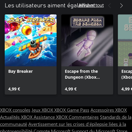
Afficher tout
Les utilisateurs aiment également
Bay Breaker
Escape from the
Esca
Dungeon (Xbox
(Xbox
Series)
4,99 €
4,99 €
4,99 
XBOX consoles
Jeux XBOX
XBOX Game Pass
Accessoires XBOX
Actualités XBOX
Assistance XBOX
Commentaires
Standards de la
communauté
Avertissement sur les crises d’épilepsie liées à la
photosensibilité
Compte Microsoft
Support du Microsoft Store