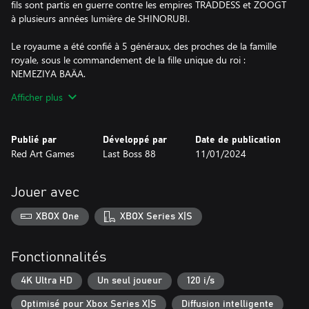
fils sont partis en guerre contre les empires TRADDESS et ZOOGT
à plusieurs années lumière de SHINORUBI.
Le royaume a été confié à 5 généraux, des proches de la famille
royale, sous le commandement de la fille unique du roi :
NEMEZIYA BAÄA.
Afficher plus
La nuit tombe sur la capitale KADDIN... une nuit interminable
avant le solstice de la 1000e année de règne de l'empire BAÄA. 8
mercenaires essaieront l'impossible ce jour-là... Renverser le
Publié par
Développé par
Date de publication
pouvoir en place.
Red Art Games
Last Boss 88
11/01/2024
SHINORUBI offre un condensé d'action arcade avec une grande
rejouabilité grâce à ses nombreux niveaux de difficulté, modes
Jouer avec
arrangés et des différents pilotes disponibles.
XBOX One
XBOX Series X|S
Seul le centre du vaisseau du joueur est vulnérable aux tirs
ennemis. Vous feriez mieux d'éviter la masse de tirs et missiles
qui vous visent et de tout détruire entre vous et votre mission.
Fonctionnalités
Une seule règle à respecter : Ne pas mourir... et vaincre l'Empire
4K Ultra HD
Un seul joueur
120 i/s
BAÄA.
Optimisé pour Xbox Series X|S
Diffusion intelligente