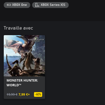
XBOX One
XBOX Series X|S
Travaille avec
MONSTER HUNTER:
WORLD™
19,99 €
7,99 €+
-60%