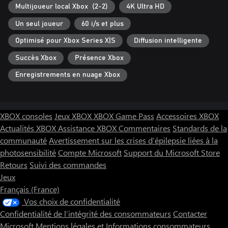
Multijoueur local Xbox (2-2)
4K Ultra HD
Un seul joueur
60 i/s et plus
Optimisé pour Xbox Series X|S
Diffusion intelligente
Succès Xbox
Présence Xbox
Enregistrements en nuage Xbox
XBOX consoles
Jeux XBOX
XBOX Game Pass
Accessoires XBOX
Actualités XBOX
Assistance XBOX
Commentaires
Standards de la
communauté
Avertissement sur les crises d’épilepsie liées à la
photosensibilité
Compte Microsoft
Support du Microsoft Store
Retours
Suivi des commandes
Jeux
Français (France)
Vos choix de confidentialité
Confidentialité de l’intégrité des consommateurs
Contacter
Microsoft
Mentions légales et Informations consommateurs