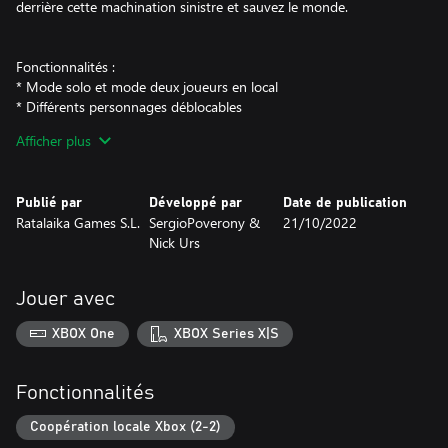
derrière cette machination sinistre et sauvez le monde.
Fonctionnalités :
* Mode solo et mode deux joueurs en local
* Différents personnages déblocables
* Deux difficultés : choisissez la direction de course ou ne faites
Afficher plus
demi-tour qu'en percutant un mur
* Résolvez des puzzles plateformes en courant
* Trouvez et utilisez différentes aptitudes (tir, accélération, ralenti
Publié par
Développé par
Date de publication
temporel)
Ratalaika Games S.L.
SergioPoverony &
21/10/2022
* Cinématiques à suspense
Nick Urs
* Esthétique visuelle cyberpunk
* Bande sonore synthwave
Jouer avec
XBOX One
XBOX Series X|S
Fonctionnalités
Coopération locale Xbox (2-2)