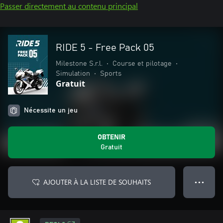
Passer directement au contenu principal
RIDE 5 - Free Pack 05
Milestone S.r.l.
•
Course et pilotage
•
Simulation
•
Sports
Gratuit
Nécessite un jeu
OBTENIR
Gratuit
AJOUTER À LA LISTE DE SOUHAITS
● ● ●