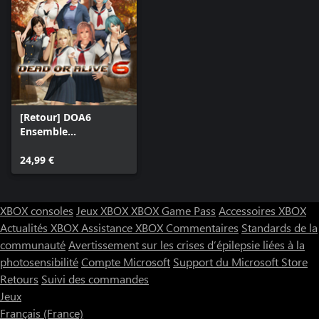
[Retour] DOA6
Ensemble
d'uniformes scolaire
24,99 €
XBOX consoles
Jeux XBOX
XBOX Game Pass
Accessoires XBOX
Actualités XBOX
Assistance XBOX
Commentaires
Standards de la
communauté
Avertissement sur les crises d’épilepsie liées à la
photosensibilité
Compte Microsoft
Support du Microsoft Store
Retours
Suivi des commandes
Jeux
Français (France)