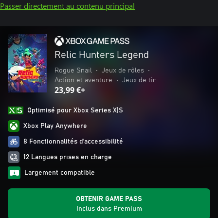
Passer directement au contenu principal
Relic Hunters Legend
Rogue Snail
•
Jeux de rôles
•
Action et aventure
•
Jeux de tir
23,99 €+
Optimisé pour Xbox Series X|S
Xbox Play Anywhere
8 Fonctionnalités d’accessibilité
12 Langues prises en charge
Largement compatible
OBTENIR GAME PASS
Inclus dans Premium