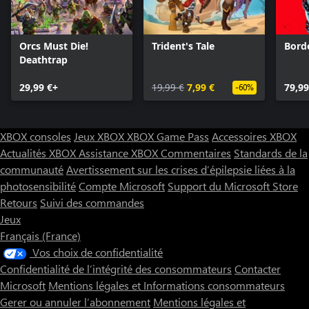
Orcs Must Die!
Trident's Tale
Bord
Deathtrap
29,99 €+
19,99 €
7,99 €
79,99
-60%
XBOX consoles
Jeux XBOX
XBOX Game Pass
Accessoires XBOX
Actualités XBOX
Assistance XBOX
Commentaires
Standards de la
communauté
Avertissement sur les crises d’épilepsie liées à la
photosensibilité
Compte Microsoft
Support du Microsoft Store
Retours
Suivi des commandes
Jeux
Français (France)
Vos choix de confidentialité
Confidentialité de l’intégrité des consommateurs
Contacter
Microsoft
Mentions légales et Informations consommateurs
Gerer ou annuler l’abonnement
Mentions légales et