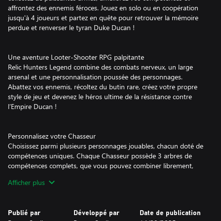
affrontez des ennemis féroces. Jouez en solo ou en coopération
jusqu'à 4 joueurs et partez en quête pour retrouver la mémoire
perdue et renverser le tyran Duke Ducan !
Une aventure Looter-Shooter RPG palpitante
Relic Hunters Legend combine des combats nerveux, un large
arsenal et une personnalisation poussée des personnages.
Abattez vos ennemis, récoltez du butin rare, créez votre propre
style de jeu et devenez le héros ultime de la résistance contre
l’Empire Ducan !
Personnalisez votre Chasseur
Choisissez parmi plusieurs personnages jouables, chacun doté de
compétences uniques. Chaque Chasseur possède 3 arbres de
compétences complets, que vous pouvez combiner librement,
ainsi qu’un système de points d’attributs, plusieurs
Afficher plus
emplacements d’équipement et d’armes, un vaste système
d’affixes et des Relics à découvrir, fabriquer et améliorer… La
profondeur RPG est bien plus riche qu’il n’y paraît !
Publié par
Développé par
Date de publication