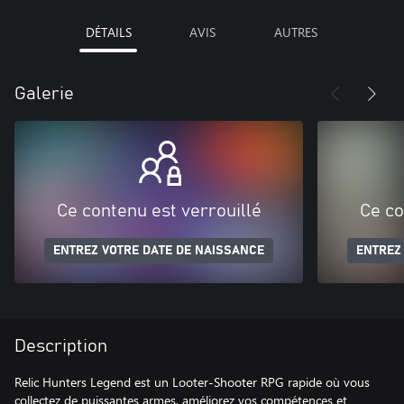
DÉTAILS
AVIS
AUTRES
Galerie
Ce contenu est verrouillé
Ce co
ENTREZ VOTRE DATE DE NAISSANCE
ENTREZ
Description
Relic Hunters Legend est un Looter-Shooter RPG rapide où vous
collectez de puissantes armes, améliorez vos compétences et