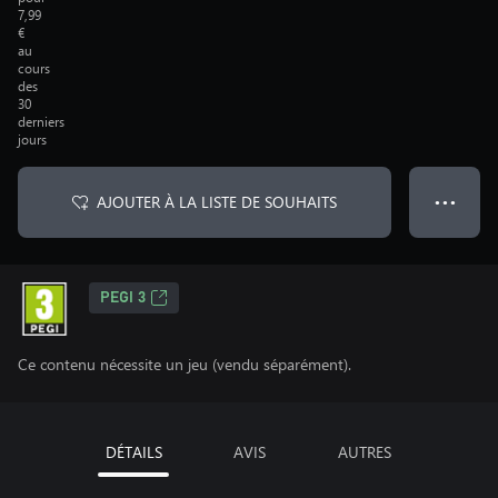
7,99
€
au
cours
des
30
derniers
jours
AJOUTER À LA LISTE DE SOUHAITS
● ● ●
PEGI 3
Ce contenu nécessite un jeu (vendu séparément).
DÉTAILS
AVIS
AUTRES