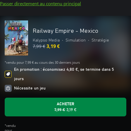
Passer directement au contenu principal
Railway Empire - Mexico
Kalypso Media
•
Simulation
•
Stratégie
7,99 €
3,19 €
*vendu pour 7,99 € au cours des 30 derniers jours
En promotion : économisez 4,80 €, se termine dans 5
jours
Nécessite un jeu
ACHETER
7,99 €
3,19 €
*vendu
pour