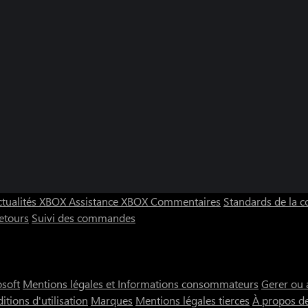
ctualités XBOX
Assistance XBOX
Commentaires
Standards de la
etours
Suivi des commandes
osoft
Mentions légales et Informations consommateurs
Gerer ou 
itions d'utilisation
Marques
Mentions légales tierces
À propos d