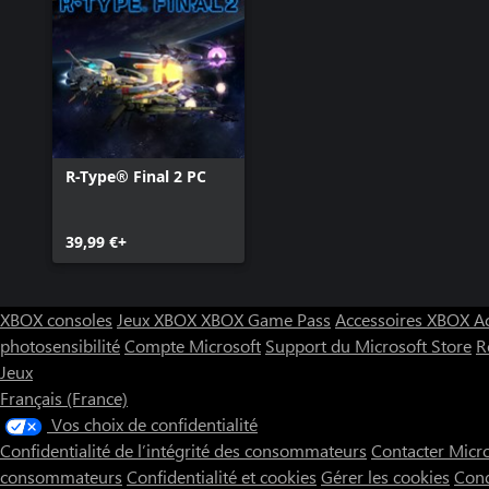
R-Type® Final 2 PC
39,99 €+
XBOX consoles
Jeux XBOX
XBOX Game Pass
Accessoires XBOX
A
photosensibilité
Compte Microsoft
Support du Microsoft Store
R
Jeux
Français (France)
Vos choix de confidentialité
Confidentialité de l’intégrité des consommateurs
Contacter Micr
consommateurs
Confidentialité et cookies
Gérer les cookies
Cond