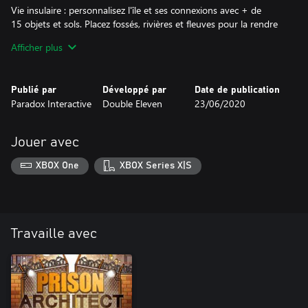
Vie insulaire : personnalisez l'île et ses connexions avec + de
15 objets et sols. Placez fossés, rivières et fleuves pour la rendre
plus sécurisée ou plus chic. Pas besoin de routes !
Afficher plus
Le Rocher : gérez la célèbre île-prison dans 2 cartes : Alcatraz
Prison et Alcatraz Island.
Publié par
Développé par
Date de publication
Paradox Interactive
Double Eleven
23/06/2020
Jouer avec
XBOX One
XBOX Series X|S
Travaille avec