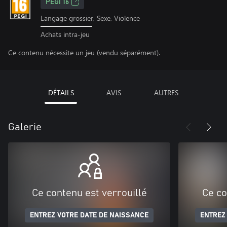
PEGI 16
Langage grossier, Sexe, Violence
Achats intra-jeu
Ce contenu nécessite un jeu (vendu séparément).
DÉTAILS
AVIS
AUTRES
Galerie
Ce contenu est verrouillé
Ce co
ENTREZ VOTRE DATE DE NAISSANCE
ENTREZ