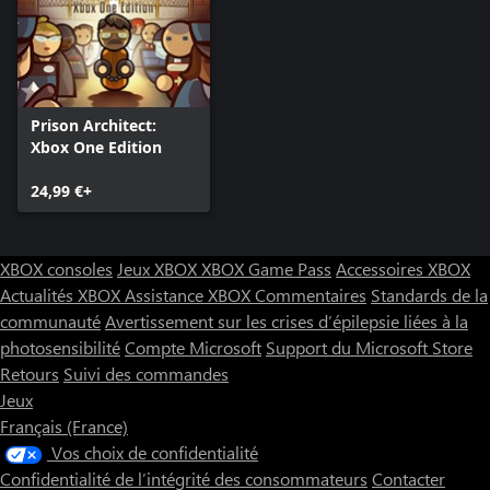
Désormais, les gardes embauchés n'auront pas de rang à leur
arrivée dans votre prison. Ils devront travailler dur pour être
promus Officiers et Officiers spécialistes. Leur engagement sera
toutefois récompensé. Chaque gain de rang sera accompagné
d'avantages supplémentaires.
Prison Architect:
Xbox One Edition
Outils de construction et de planification améliorés
Le menu de planification fait peau neuve et propose plein de
24,99 €+
nouvelles options pour les clôtures et les murs. De plus, lorsque
vous « dessinez » vos murs et utilisez des options de
construction, une nouvelle infobulle rattachée au curseur
XBOX consoles
Jeux XBOX
XBOX Game Pass
Accessoires XBOX
apparaîtra. Elle indiquera les dimensions horizontale et verticale
de la pièce, ainsi que l'évaluation du coût de la sélection
Actualités XBOX
Assistance XBOX
Commentaires
Standards de la
communauté
Avertissement sur les crises d’épilepsie liées à la
photosensibilité
Compte Microsoft
Support du Microsoft Store
Retours
Suivi des commandes
Jeux
Français (France)
Vos choix de confidentialité
Confidentialité de l’intégrité des consommateurs
Contacter