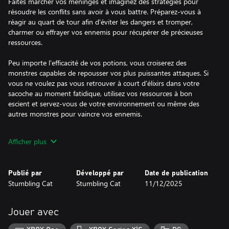
Faites marcher vos méninges et imaginez des stratégies pour
résoudre les conflits sans avoir à vous battre. Préparez-vous à
réagir au quart de tour afin d'éviter les dangers et tromper,
charmer ou effrayer vos ennemis pour récupérer de précieuses
ressources.
Peu importe l'efficacité de vos potions, vous croiserez des
monstres capables de repousser vos plus puissantes attaques. Si
vous ne voulez pas vous retrouver à court d'élixirs dans votre
sacoche au moment fatidique, utilisez vos ressources à bon
escient et servez-vous de votre environnement ou même des
autres monstres pour vaincre vos ennemis.
Bien décidée à maîtriser l'art des potions, Luna doit rassembler
Afficher plus
des ingrédients rares avant même de préparer son premier élixir.
Si sa grand-mère et ses camarades lui enseignent les
compétences et les recettes de base, c'est à elle de remplir ses
Publié par
Développé par
Date de publication
fioles au fil de ses expériences et ses découvertes.
Stumbling Cat
Stumbling Cat
11/12/2025
Explorez un système de fabrication complexe et découvrez de
nouveaux ingrédients dans 7 biomes pour créer plus de
Jouer avec
100 potions uniques avec différentes combinaisons d'éléments.