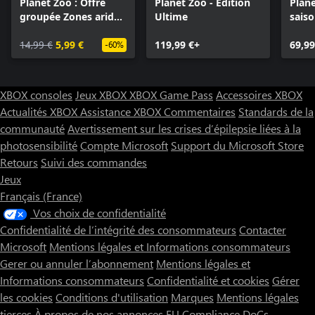
Planet Zoo : Offre
Planet Zoo - Édition
Plane
groupée Zones arides
Ultime
saiso
et Tropical
14,99 €
5,99 €
119,99 €+
69,99
-60%
XBOX consoles
Jeux XBOX
XBOX Game Pass
Accessoires XBOX
Actualités XBOX
Assistance XBOX
Commentaires
Standards de la
communauté
Avertissement sur les crises d’épilepsie liées à la
photosensibilité
Compte Microsoft
Support du Microsoft Store
Retours
Suivi des commandes
Jeux
Français (France)
Vos choix de confidentialité
Confidentialité de l’intégrité des consommateurs
Contacter
Microsoft
Mentions légales et Informations consommateurs
Gerer ou annuler l’abonnement
Mentions légales et
Informations consommateurs
Confidentialité et cookies
Gérer
les cookies
Conditions d'utilisation
Marques
Mentions légales
tierces
À propos de nos annonces
EU Compliance DoCs