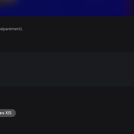
séparément).
es X|S