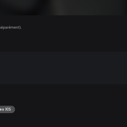
séparément).
es X|S