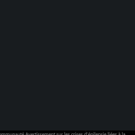
 communauté
Avertissement sur les crises d’épilepsie liées à la