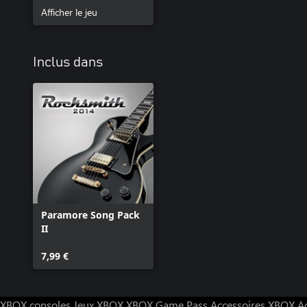
Afficher le jeu
Inclus dans
Paramore Song Pack
II
7,99 €
XBOX consoles
Jeux XBOX
XBOX Game Pass
Accessoires XBOX
A