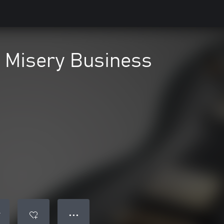
 Misery Business
● ● ●