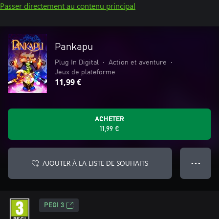
Passer directement au contenu principal
Pankapu
Plug In Digital
•
Action et aventure
•
Jeux de plateforme
11,99 €
ACHETER
11,99 €
AJOUTER À LA LISTE DE SOUHAITS
● ● ●
PEGI 3