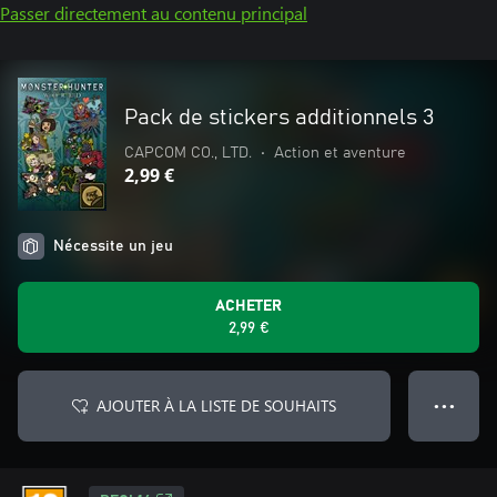
Passer directement au contenu principal
Pack de stickers additionnels 3
CAPCOM CO., LTD.
•
Action et aventure
2,99 €
Nécessite un jeu
ACHETER
2,99 €
AJOUTER À LA LISTE DE SOUHAITS
● ● ●