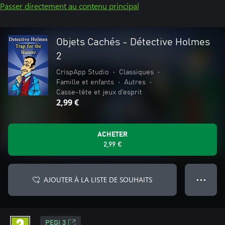
Passer directement au contenu principal
Objets Cachés - Détective Holmes
2
CrispApp Studio
•
Classiques
•
Famille et enfants
•
Autres
•
Casse-tête et jeux d'esprit
2,99 €
ACHETER
2,99 €
AJOUTER À LA LISTE DE SOUHAITS
● ● ●
PEGI 3